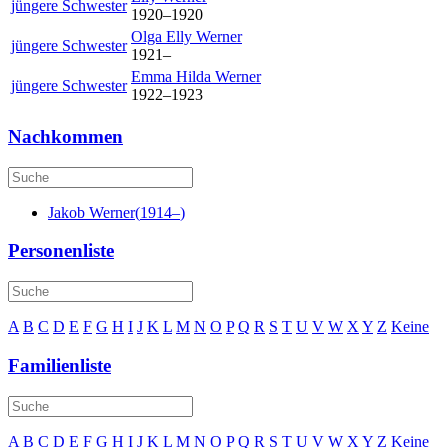
jüngere Schwester
1920
–
1920
Olga Elly
Werner
jüngere Schwester
1921
–
Emma Hilda
Werner
jüngere Schwester
1922
–
1923
Nachkommen
Jakob
Werner
(
1914
–
)
Personenliste
A
B
C
D
E
F
G
H
I
J
K
L
M
N
O
P
Q
R
S
T
U
V
W
X
Y
Z
Keine
Familienliste
A
B
C
D
E
F
G
H
I
J
K
L
M
N
O
P
Q
R
S
T
U
V
W
X
Y
Z
Keine