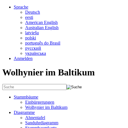
Sprache
Deutsch
eesti
American English
Australian English
latviešu
polski
português do Brasil
русский
українська
Anmelden
Wolhynier im Baltikum
Stammbäume
Einbürgerungen
Wolhynier im Baltikum
Diagramme
Ahnentafel
Sanduhrdiagramm
Stammbaumkarte