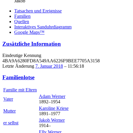
Jakob
Tatsachen und Ereignisse
Familien
Quellen
Interaktives Sanduhrdiagramm
Google Maps™
Zusätzliche Information
Eindeutige Kennung
4BA9A6280FD8A549AA6226F9BEE7705A3158
Letzte Änderung
7. Januar 2018
–
11:56:18
Familienlotse
Familie mit Eltern
Adam
Werner
Vater
1892
–
1954
Karoline
Kriese
Mutter
1891
–
1977
Jakob
Werner
er selbst
1914
–
Elly
Werner