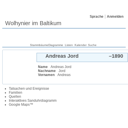
Sprache
Anmelden
Wolhynier im Baltikum
Stammbäume
Diagramme
Listen
Kalender
Suche
Andreas
Jord
–
1890
Name
Andreas
Jord
Nachname
Jord
Vornamen
Andreas
Tatsachen und Ereignisse
Familien
Quellen
Interaktives Sanduhrdiagramm
Google Maps™