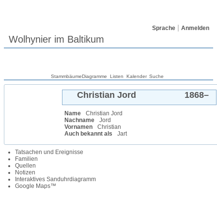
Sprache
Anmelden
Wolhynier im Baltikum
Stammbäume
Diagramme
Listen
Kalender
Suche
Christian
Jord
1868
–
Name
Christian
Jord
Nachname
Jord
Vornamen
Christian
Auch bekannt als
Jart
Tatsachen und Ereignisse
Familien
Quellen
Notizen
Interaktives Sanduhrdiagramm
Google Maps™