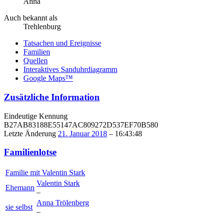
Anna
Auch bekannt als
Trehlenburg
Tatsachen und Ereignisse
Familien
Quellen
Interaktives Sanduhrdiagramm
Google Maps™
Zusätzliche Information
Eindeutige Kennung
B27AB83188E55147AC809272D537EF70B580
Letzte Änderung
21. Januar 2018
–
16:43:48
Familienlotse
Familie mit
Valentin
Stark
Valentin
Stark
Ehemann
–
Anna
Trölenberg
sie selbst
–