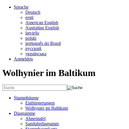
Sprache
Deutsch
eesti
American English
Australian English
latviešu
polski
português do Brasil
русский
українська
Anmelden
Wolhynier im Baltikum
Stammbäume
Einbürgerungen
Wolhynier im Baltikum
Diagramme
Ahnentafel
Sanduhrdiagramm
Stammbaumkarte