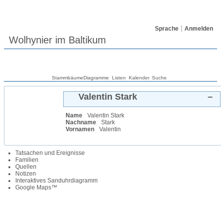
Sprache
Anmelden
Wolhynier im Baltikum
Stammbäume
Diagramme
Listen
Kalender
Suche
Valentin
Stark
–
Name
Valentin
Stark
Nachname
Stark
Vornamen
Valentin
Tatsachen und Ereignisse
Familien
Quellen
Notizen
Interaktives Sanduhrdiagramm
Google Maps™