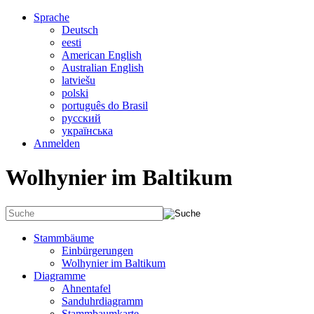
Sprache
Deutsch
eesti
American English
Australian English
latviešu
polski
português do Brasil
русский
українська
Anmelden
Wolhynier im Baltikum
Stammbäume
Einbürgerungen
Wolhynier im Baltikum
Diagramme
Ahnentafel
Sanduhrdiagramm
Stammbaumkarte