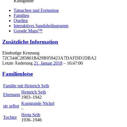
Kunigunde
Tatsachen und Ereignisse
Familien
Quellen
Interaktives Sanduhrdiagramm
Google Maps™
Zusätzliche Information
Eindeutige Kennung
72C544C285861B429B959423A7DAFDD1DBA2
Letzte Änderung
21. Januar 2018
–
16:47:00
Familienlotse
Familie mit
Heinrich
Seib
Heinrich
Seib
Ehemann
1903
–
1942
Kunigunde
Nickel
sie selbst
–
Herta
Seib
Tochter
1936
–
1946