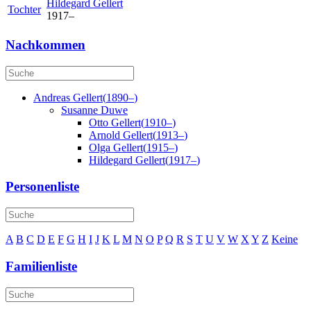
Hildegard
Gellert
Tochter
1917
–
Nachkommen
Andreas
Gellert
(
1890
–
)
Susanne
Duwe
Otto
Gellert
(
1910
–
)
Arnold
Gellert
(
1913
–
)
Olga
Gellert
(
1915
–
)
Hildegard
Gellert
(
1917
–
)
Personenliste
A
B
C
D
E
F
G
H
I
J
K
L
M
N
O
P
Q
R
S
T
U
V
W
X
Y
Z
Keine
Familienliste