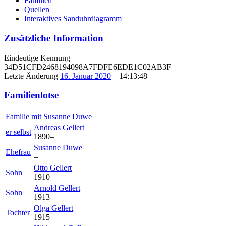
Familien
Quellen
Interaktives Sanduhrdiagramm
Zusätzliche Information
Eindeutige Kennung
34D51CFD2468194098A7FDFE6EDE1C02AB3F
Letzte Änderung
16. Januar 2020
–
14:13:48
Familienlotse
Familie mit
Susanne
Duwe
Andreas
Gellert
er selbst
1890
–
Susanne
Duwe
Ehefrau
–
Otto
Gellert
Sohn
1910
–
Arnold
Gellert
Sohn
1913
–
Olga
Gellert
Tochter
1915
–