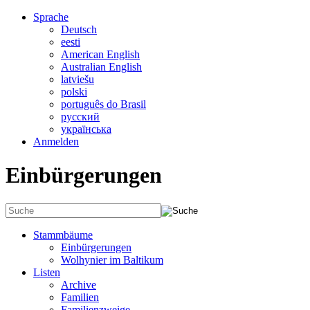
Sprache
Deutsch
eesti
American English
Australian English
latviešu
polski
português do Brasil
русский
українська
Anmelden
Einbürgerungen
Stammbäume
Einbürgerungen
Wolhynier im Baltikum
Listen
Archive
Familien
Familienzweige