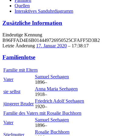
Familien
Quellen
Interaktives Sanduhrdiagramm
Zusätzliche Information
Eindeutige Kennung
B96FFAD4E6B014449726950525CFAFF5D3B2
Letzte Änderung
17. Januar 2020
–
17:38:17
Familienlotse
Familie mit Eltern
Samuel
Seehagen
Vater
1896
–
Anna Maria
Seehagen
sie selbst
1918
–
Friedrich Adolf
Seehagen
jüngerer Bruder
1920
–
Familie des Vaters mit
Rosalie
Buchhorn
Samuel
Seehagen
Vater
1896
–
Rosalie
Buchhorn
Stiefmutter