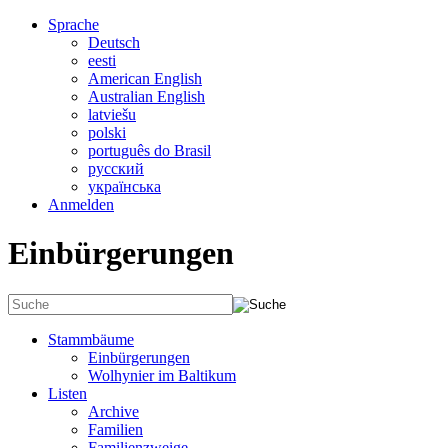
Sprache
Deutsch
eesti
American English
Australian English
latviešu
polski
português do Brasil
русский
українська
Anmelden
Einbürgerungen
Stammbäume
Einbürgerungen
Wolhynier im Baltikum
Listen
Archive
Familien
Familienzweige