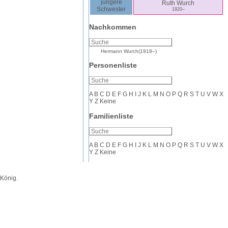
jüngere
Ruth
Wurch
Schwester
1920
–
Nachkommen
Hermann
Wurch
(
1918
–
)
Personenliste
A
B
C
D
E
F
G
H
I
J
K
L
M
N
O
P
Q
R
S
T
U
V
W
X
Y
Z
Keine
Familienliste
A
B
C
D
E
F
G
H
I
J
K
L
M
N
O
P
Q
R
S
T
U
V
W
X
Y
Z
Keine
 König
.