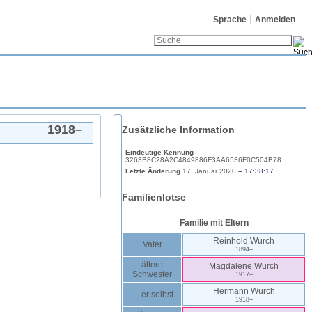
Sprache
Anmelden
1918
–
Zusätzliche Information
Eindeutige Kennung
3263B8C28A2C4849886F3AA6536F0C504B78
Letzte Änderung
17. Januar 2020
–
17:38:17
Familienlotse
Familie mit Eltern
Reinhold
Wurch
Vater
1894
–
ältere
Magdalene
Wurch
Schwester
1917
–
Hermann
Wurch
er selbst
1918
–