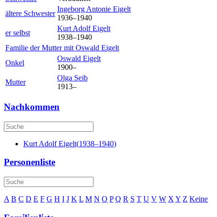
Ingeborg Antonie
Eigelt
ältere Schwester
1936
–
1940
Kurt Adolf
Eigelt
er selbst
1938
–
1940
Familie der Mutter mit
Oswald
Eigelt
Oswald
Eigelt
Onkel
1900
–
Olga
Seib
Mutter
1913
–
Nachkommen
Kurt Adolf
Eigelt
(
1938
–
1940
)
Personenliste
A
B
C
D
E
F
G
H
I
J
K
L
M
N
O
P
Q
R
S
T
U
V
W
X
Y
Z
Keine