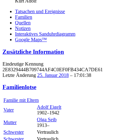
Kurt Adolf
Tatsachen und Ereignisse
Familien
Quellen
Notizen
Interaktives Sanduhrdiagramm
Google Maps™
Zusätzliche Information
Eindeutige Kennung
2E8329444B709744AF4C0EF0FB434CA7DE61
Letzte Änderung
25. Januar 2018
–
17:01:38
Familienlotse
Familie mit Eltern
Adolf
Eigelt
Vater
1902
–
1942
Olga
Seib
Mutter
1913
–
Schwester
Vertraulich
Schwester
Vertraulich