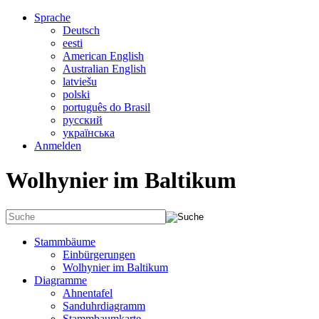
Sprache
Deutsch
eesti
American English
Australian English
latviešu
polski
português do Brasil
русский
українська
Anmelden
Wolhynier im Baltikum
Stammbäume
Einbürgerungen
Wolhynier im Baltikum
Diagramme
Ahnentafel
Sanduhrdiagramm
Stammbaumkarte