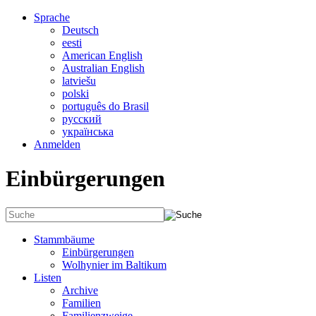
Sprache
Deutsch
eesti
American English
Australian English
latviešu
polski
português do Brasil
русский
українська
Anmelden
Einbürgerungen
Stammbäume
Einbürgerungen
Wolhynier im Baltikum
Listen
Archive
Familien
Familienzweige