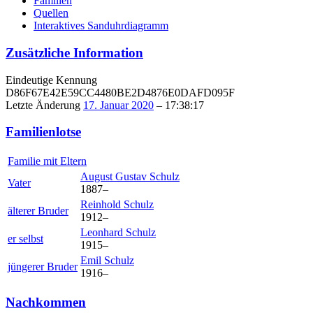
Familien
Quellen
Interaktives Sanduhrdiagramm
Zusätzliche Information
Eindeutige Kennung
D86F67E42E59CC4480BE2D4876E0DAFD095F
Letzte Änderung
17. Januar 2020
–
17:38:17
Familienlotse
Familie mit Eltern
August Gustav
Schulz
Vater
1887
–
Reinhold
Schulz
älterer Bruder
1912
–
Leonhard
Schulz
er selbst
1915
–
Emil
Schulz
jüngerer Bruder
1916
–
Nachkommen