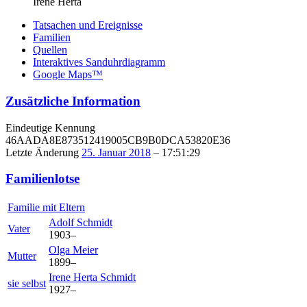
Irene Herta
Tatsachen und Ereignisse
Familien
Quellen
Interaktives Sanduhrdiagramm
Google Maps™
Zusätzliche Information
Eindeutige Kennung
46AADA8E873512419005CB9B0DCA53820E36
Letzte Änderung
25. Januar 2018
–
17:51:29
Familienlotse
Familie mit Eltern
Adolf
Schmidt
Vater
1903
–
Olga
Meier
Mutter
1899
–
Irene Herta
Schmidt
sie selbst
1927
–