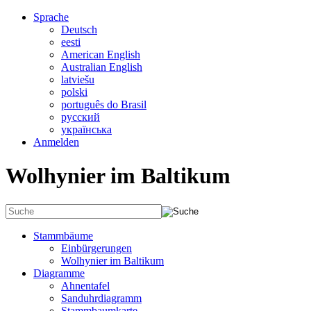
Sprache
Deutsch
eesti
American English
Australian English
latviešu
polski
português do Brasil
русский
українська
Anmelden
Wolhynier im Baltikum
Stammbäume
Einbürgerungen
Wolhynier im Baltikum
Diagramme
Ahnentafel
Sanduhrdiagramm
Stammbaumkarte