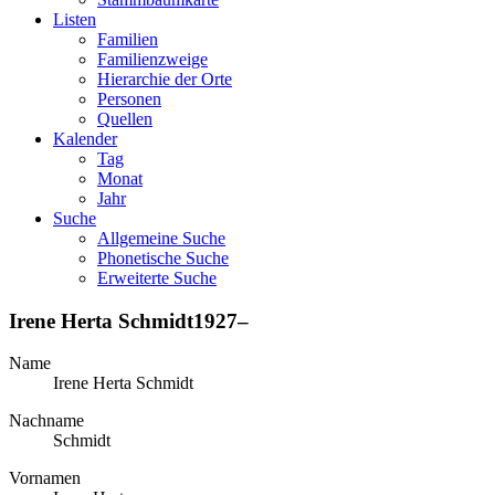
Listen
Familien
Familienzweige
Hierarchie der Orte
Personen
Quellen
Kalender
Tag
Monat
Jahr
Suche
Allgemeine Suche
Phonetische Suche
Erweiterte Suche
Irene Herta
Schmidt
1927
–
Name
Irene Herta
Schmidt
Nachname
Schmidt
Vornamen