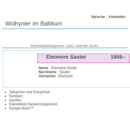
Sprache
Anmelden
Wolhynier im Baltikum
Stammbäume
Diagramme
Listen
Kalender
Suche
Eleonore
Sauter
1908
–
Name
Eleonore
Sauter
Nachname
Sauter
Vornamen
Eleonore
Tatsachen und Ereignisse
Familien
Quellen
Interaktives Sanduhrdiagramm
Google Maps™