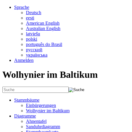
Sprache
Deutsch
eesti
American English
Australian English
latviešu
polski
português do Brasil
русский
українська
Anmelden
Wolhynier im Baltikum
Stammbäume
Einbürgerungen
Wolhynier im Baltikum
Diagramme
Ahnentafel
Sanduhrdiagramm
Stammbaumkarte