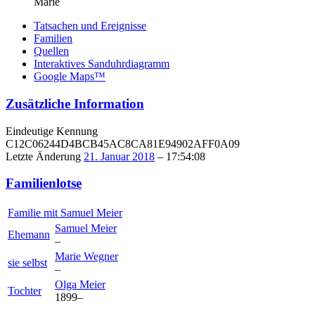
Marie
Tatsachen und Ereignisse
Familien
Quellen
Interaktives Sanduhrdiagramm
Google Maps™
Zusätzliche Information
Eindeutige Kennung
C12C06244D4BCB45AC8CA81E94902AFF0A09
Letzte Änderung
21. Januar 2018
–
17:54:08
Familienlotse
Familie mit
Samuel
Meier
Samuel
Meier
Ehemann
–
Marie
Wegner
sie selbst
–
Olga
Meier
Tochter
1899
–