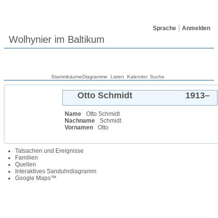
Sprache
Anmelden
Wolhynier im Baltikum
Stammbäume
Diagramme
Listen
Kalender
Suche
Otto
Schmidt
1913
–
Name
Otto
Schmidt
Nachname
Schmidt
Vornamen
Otto
Tatsachen und Ereignisse
Familien
Quellen
Interaktives Sanduhrdiagramm
Google Maps™