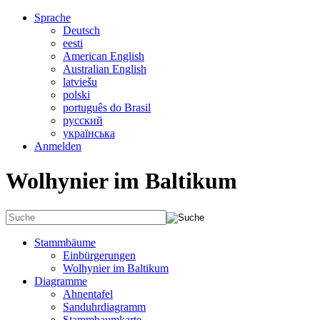
Sprache
Deutsch
eesti
American English
Australian English
latviešu
polski
português do Brasil
русский
українська
Anmelden
Wolhynier im Baltikum
Stammbäume
Einbürgerungen
Wolhynier im Baltikum
Diagramme
Ahnentafel
Sanduhrdiagramm
Stammbaumkarte