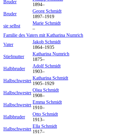
Bruder
1894
–
Georg
Schmidt
Bruder
1897
–
1919
Marie
Schmidt
sie selbst
–
Familie des Vaters mit
Katharina
Numrich
Jakob
Schmidt
Vater
1864
–
1935
Katharina
Numrich
Stiefmutter
1875
–
Adolf
Schmidt
Halbbruder
1903
–
Katharina
Schmidt
Halbschwester
1905
–
1929
Olga
Schmidt
Halbschwester
1908
–
Emma
Schmidt
Halbschwester
1910
–
Otto
Schmidt
Halbbruder
1913
–
Ella
Schmidt
Halbschwester
1917
–