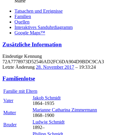
Marie
Tatsachen und Ereignisse
Familien
Quellen
Interaktives Sanduhrdiagramm
Google Maps™
Zusätzliche Information
Eindeutige Kennung
72A7778973D52546AD2FC6DA904D9BDC9CA3
Letzte Änderung
28. November 2017
–
19:33:24
Familienlotse
Familie mit Eltern
Jakob
Schmidt
Vater
1864
–
1935
Marianne Catharina
Zimmermann
Mutter
1868
–
1900
Ludwig
Schmidt
Bruder
1892
–
Philipp
Schmidt