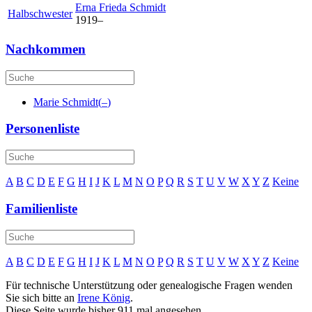
Erna Frieda
Schmidt
Halbschwester
1919
–
Nachkommen
Marie
Schmidt
(
–
)
Personenliste
A
B
C
D
E
F
G
H
I
J
K
L
M
N
O
P
Q
R
S
T
U
V
W
X
Y
Z
Keine
Familienliste
A
B
C
D
E
F
G
H
I
J
K
L
M
N
O
P
Q
R
S
T
U
V
W
X
Y
Z
Keine
Für technische Unterstützung oder genealogische Fragen wenden
Sie sich bitte an
Irene König
.
Diese Seite wurde bisher
911
mal angesehen.