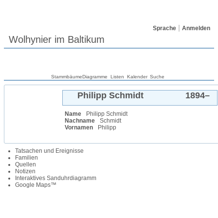
Sprache
Anmelden
Wolhynier im Baltikum
Stammbäume
Diagramme
Listen
Kalender
Suche
Philipp
Schmidt
1894
–
Name
Philipp
Schmidt
Nachname
Schmidt
Vornamen
Philipp
Tatsachen und Ereignisse
Familien
Quellen
Notizen
Interaktives Sanduhrdiagramm
Google Maps™