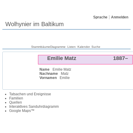
Sprache
Anmelden
Wolhynier im Baltikum
Stammbäume
Diagramme
Listen
Kalender
Suche
Emilie
Matz
1887
–
Name
Emilie
Matz
Nachname
Matz
Vornamen
Emilie
Tatsachen und Ereignisse
Familien
Quellen
Interaktives Sanduhrdiagramm
Google Maps™