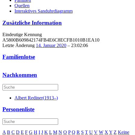
Familien
Quellen
Interaktives Sanduhrdiagramm
Zusätzliche Information
Eindeutige Kennung
A5800B609842174FB4E6C8ECFB1010B1EA10
Letzte Änderung
14. Januar 2020
–
23:02:06
Familienlotse
Nachkommen
Albert
Rediner
(
1913
–
)
Personenliste
A
B
C
D
E
F
G
H
I
J
K
L
M
N
O
P
Q
R
S
T
U
V
W
X
Y
Z
Keine