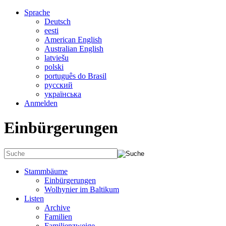
Sprache
Deutsch
eesti
American English
Australian English
latviešu
polski
português do Brasil
русский
українська
Anmelden
Einbürgerungen
Stammbäume
Einbürgerungen
Wolhynier im Baltikum
Listen
Archive
Familien
Familienzweige