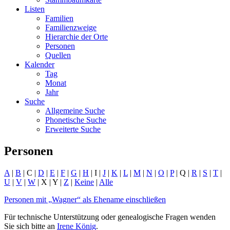
Listen
Familien
Familienzweige
Hierarchie der Orte
Personen
Quellen
Kalender
Tag
Monat
Jahr
Suche
Allgemeine Suche
Phonetische Suche
Erweiterte Suche
Personen
A
|
B
| C |
D
|
E
|
F
|
G
|
H
| I |
J
|
K
|
L
|
M
|
N
|
O
|
P
| Q |
R
|
S
|
T
|
U
|
V
|
W
| X | Y |
Z
|
Keine
|
Alle
Personen mit „
Wagner
“ als Ehename einschließen
Für technische Unterstützung oder genealogische Fragen wenden
Sie sich bitte an
Irene König
.