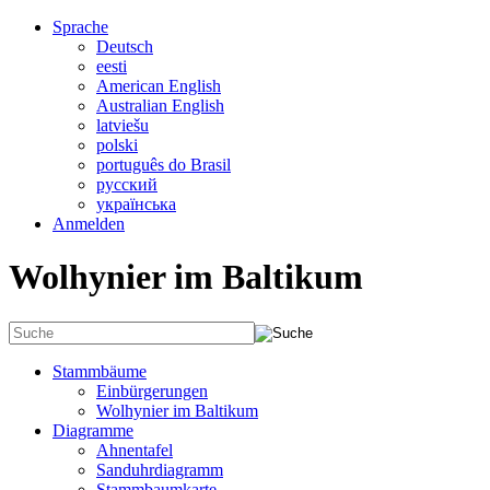
Sprache
Deutsch
eesti
American English
Australian English
latviešu
polski
português do Brasil
русский
українська
Anmelden
Wolhynier im Baltikum
Stammbäume
Einbürgerungen
Wolhynier im Baltikum
Diagramme
Ahnentafel
Sanduhrdiagramm
Stammbaumkarte