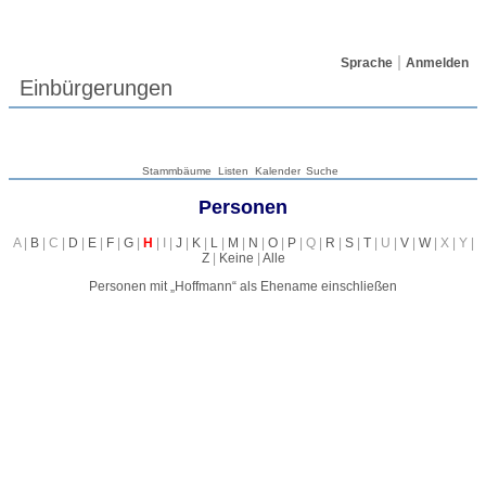
Sprache
Anmelden
Einbürgerungen
Stammbäume
Listen
Kalender
Suche
Personen
A |
B
| C |
D
|
E
|
F
|
G
|
H
| I |
J
|
K
|
L
|
M
|
N
|
O
|
P
| Q |
R
|
S
|
T
| U |
V
|
W
| X | Y |
Z
|
Keine
|
Alle
Personen mit „
Hoffmann
“ als Ehename einschließen