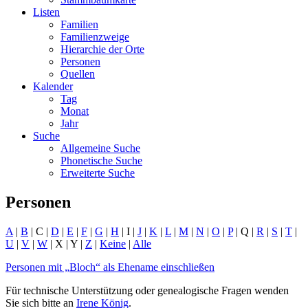
Listen
Familien
Familienzweige
Hierarchie der Orte
Personen
Quellen
Kalender
Tag
Monat
Jahr
Suche
Allgemeine Suche
Phonetische Suche
Erweiterte Suche
Personen
A
|
B
| C |
D
|
E
|
F
|
G
|
H
| I |
J
|
K
|
L
|
M
|
N
|
O
|
P
| Q |
R
|
S
|
T
|
U
|
V
|
W
| X | Y |
Z
|
Keine
|
Alle
Personen mit „
Bloch
“ als Ehename einschließen
Für technische Unterstützung oder genealogische Fragen wenden
Sie sich bitte an
Irene König
.