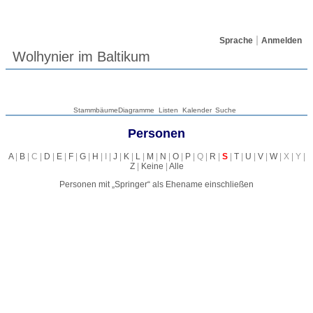
Sprache
Anmelden
Wolhynier im Baltikum
Stammbäume
Diagramme
Listen
Kalender
Suche
Personen
A
|
B
| C |
D
|
E
|
F
|
G
|
H
| I |
J
|
K
|
L
|
M
|
N
|
O
|
P
| Q |
R
|
S
|
T
|
U
|
V
|
W
| X | Y |
Z
|
Keine
|
Alle
Personen mit „
Springer
“ als Ehename einschließen