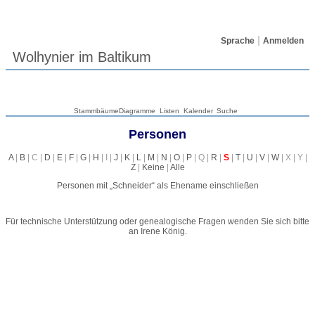
Sprache
Anmelden
Wolhynier im Baltikum
Stammbäume
Diagramme
Listen
Kalender
Suche
Personen
A
|
B
| C |
D
|
E
|
F
|
G
|
H
| I |
J
|
K
|
L
|
M
|
N
|
O
|
P
| Q |
R
|
S
|
T
|
U
|
V
|
W
| X | Y |
Z
|
Keine
|
Alle
Personen mit „
Schneider
“ als Ehename einschließen
Für technische Unterstützung oder genealogische Fragen wenden Sie sich bitte
an
Irene König
.