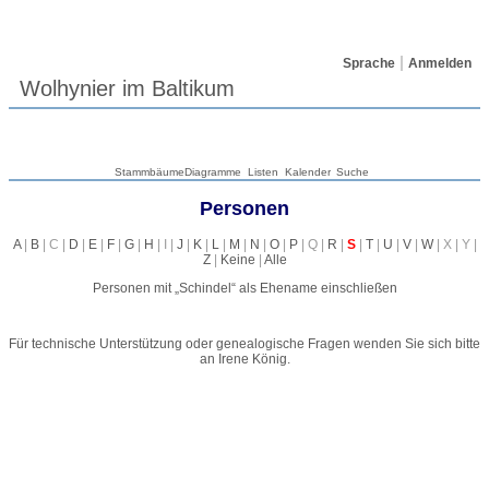
Sprache
Anmelden
Wolhynier im Baltikum
Stammbäume
Diagramme
Listen
Kalender
Suche
Personen
A
|
B
| C |
D
|
E
|
F
|
G
|
H
| I |
J
|
K
|
L
|
M
|
N
|
O
|
P
| Q |
R
|
S
|
T
|
U
|
V
|
W
| X | Y |
Z
|
Keine
|
Alle
Personen mit „
Schindel
“ als Ehename einschließen
Für technische Unterstützung oder genealogische Fragen wenden Sie sich bitte
an
Irene König
.