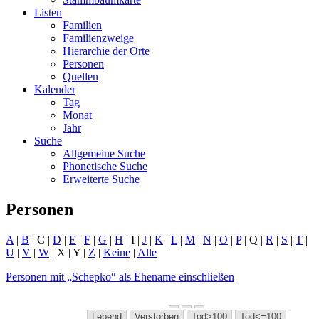
Listen
Familien
Familienzweige
Hierarchie der Orte
Personen
Quellen
Kalender
Tag
Monat
Jahr
Suche
Allgemeine Suche
Phonetische Suche
Erweiterte Suche
Personen
A
|
B
| C |
D
|
E
|
F
|
G
|
H
| I |
J
|
K
|
L
|
M
|
N
|
O
|
P
| Q |
R
|
S
|
T
|
U
|
V
|
W
| X | Y |
Z
|
Keine
|
Alle
Personen mit „
Schepko
“ als Ehename einschließen
Lebend
Verstorben
Tod>100
Tod<=100