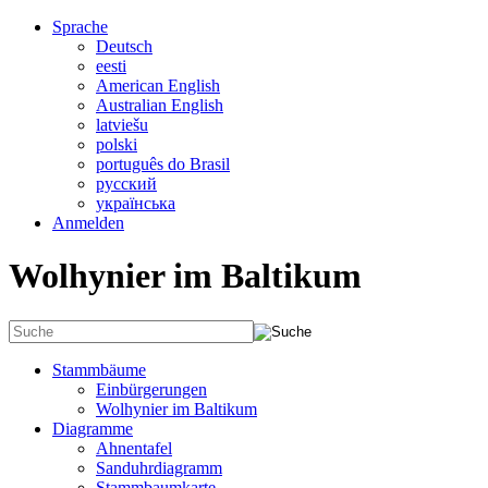
Sprache
Deutsch
eesti
American English
Australian English
latviešu
polski
português do Brasil
русский
українська
Anmelden
Wolhynier im Baltikum
Stammbäume
Einbürgerungen
Wolhynier im Baltikum
Diagramme
Ahnentafel
Sanduhrdiagramm
Stammbaumkarte