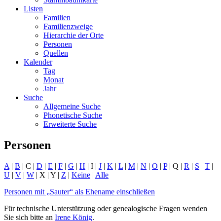
Listen
Familien
Familienzweige
Hierarchie der Orte
Personen
Quellen
Kalender
Tag
Monat
Jahr
Suche
Allgemeine Suche
Phonetische Suche
Erweiterte Suche
Personen
A
|
B
| C |
D
|
E
|
F
|
G
|
H
| I |
J
|
K
|
L
|
M
|
N
|
O
|
P
| Q |
R
|
S
|
T
|
U
|
V
|
W
| X | Y |
Z
|
Keine
|
Alle
Personen mit „
Sauter
“ als Ehename einschließen
Für technische Unterstützung oder genealogische Fragen wenden
Sie sich bitte an
Irene König
.