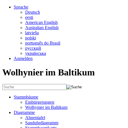
Sprache
Deutsch
eesti
American English
Australian English
latviešu
polski
português do Brasil
русский
українська
Anmelden
Wolhynier im Baltikum
Stammbäume
Einbürgerungen
Wolhynier im Baltikum
Diagramme
Ahnentafel
Sanduhrdiagramm
Stammbaumkarte