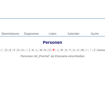
Stammbäume
Diagramme
Listen
Kalender
Suche
Personen
| C |
D
|
E
|
F
|
G
|
H
| I |
J
|
K
|
L
|
M
|
N
|
O
|
P
| Q |
R
|
S
|
T
|
U
|
V
|
W
| X | Y |
Z
|
Keine
Personen mit „
Prechel
“ als Ehename einschließen