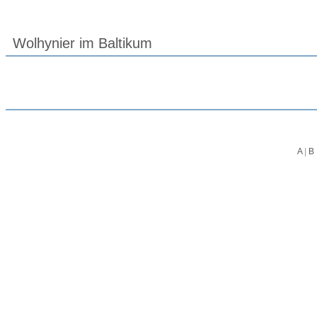
Wolhynier im Baltikum
A
|
B