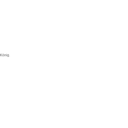
 König
.