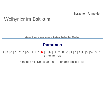
Sprache
Anmelden
Wolhynier im Baltikum
Stammbäume
Diagramme
Listen
Kalender
Suche
Personen
A
|
B
| C |
D
|
E
|
F
|
G
|
H
| I |
J
|
K
|
L
|
M
|
N
|
O
|
P
| Q |
R
|
S
|
T
|
U
|
V
|
W
| X | Y |
Z
|
Keine
|
Alle
Personen mit „
Kraushaar
“ als Ehename einschließen