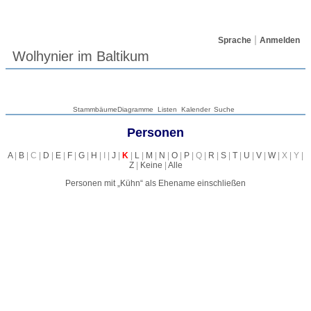
Sprache
Anmelden
Wolhynier im Baltikum
Stammbäume
Diagramme
Listen
Kalender
Suche
Personen
A
|
B
| C |
D
|
E
|
F
|
G
|
H
| I |
J
|
K
|
L
|
M
|
N
|
O
|
P
| Q |
R
|
S
|
T
|
U
|
V
|
W
| X | Y |
Z
|
Keine
|
Alle
Personen mit „
Kühn
“ als Ehename einschließen