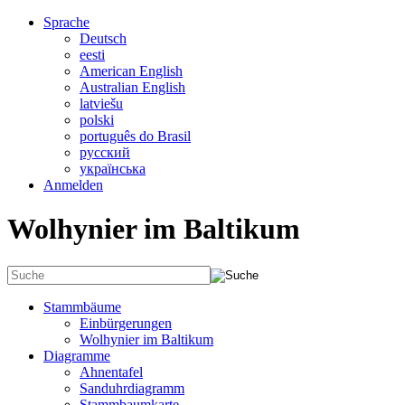
Sprache
Deutsch
eesti
American English
Australian English
latviešu
polski
português do Brasil
русский
українська
Anmelden
Wolhynier im Baltikum
Stammbäume
Einbürgerungen
Wolhynier im Baltikum
Diagramme
Ahnentafel
Sanduhrdiagramm
Stammbaumkarte