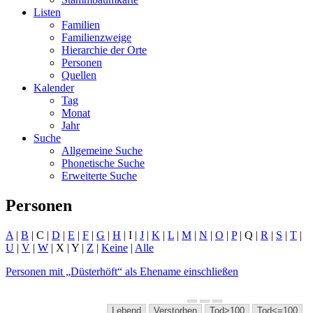
Listen
Familien
Familienzweige
Hierarchie der Orte
Personen
Quellen
Kalender
Tag
Monat
Jahr
Suche
Allgemeine Suche
Phonetische Suche
Erweiterte Suche
Personen
A
|
B
| C |
D
|
E
|
F
|
G
|
H
| I |
J
|
K
|
L
|
M
|
N
|
O
|
P
| Q |
R
|
S
|
T
|
U
|
V
|
W
| X | Y |
Z
|
Keine
|
Alle
Personen mit „
Düsterhöft
“ als Ehename einschließen
Lebend
Verstorben
Tod>100
Tod<=100