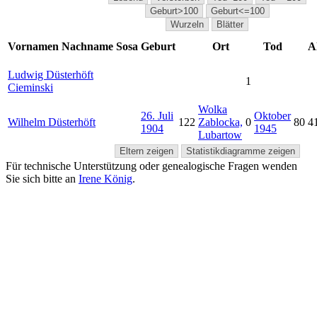
Geburt>100
Geburt<=100
Wurzeln
Blätter
Vornamen
Nachname
Sosa
Geburt
Ort
Tod
A
Ludwig
Düsterhöft
1
Cieminski
Wolka
26. Juli
Oktober
Wilhelm
Düsterhöft
122
Zablocka,
0
80
4
1904
1945
Lubartow
Eltern zeigen
Statistikdiagramme zeigen
Für technische Unterstützung oder genealogische Fragen wenden
Sie sich bitte an
Irene König
.