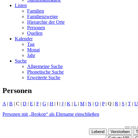
Listen
Familien
Familienzweige
Hierarchie der Orte
Personen
Quellen
Kalender
Tag
Monat
Jahr
Suche
Allgemeine Suche
Phonetische Suche
Erweiterte Suche
Personen
A
|
B
| C |
D
|
E
|
F
|
G
|
H
| I |
J
|
K
|
L
|
M
|
N
|
O
|
P
| Q |
R
|
S
|
T
|
U
Personen mit „
Brokop
“ als Ehename einschließen
Lebend
Verstorben
T