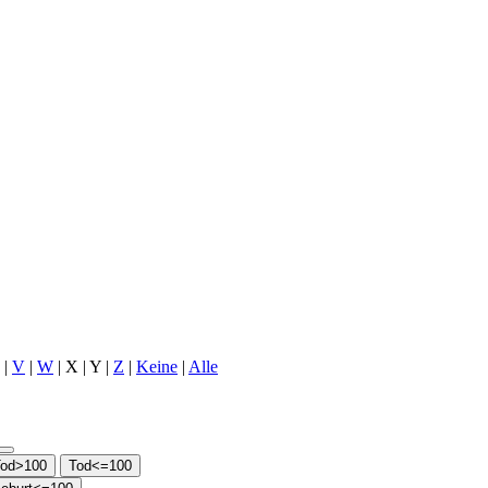
|
V
|
W
| X | Y |
Z
|
Keine
|
Alle
od>100
Tod<=100