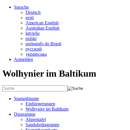
Sprache
Deutsch
eesti
American English
Australian English
latviešu
polski
português do Brasil
русский
українська
Anmelden
Wolhynier im Baltikum
Stammbäume
Einbürgerungen
Wolhynier im Baltikum
Diagramme
Ahnentafel
Sanduhrdiagramm
Stammbaumkarte