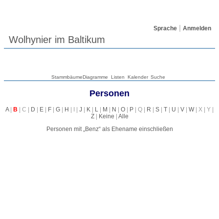
Sprache
Anmelden
Wolhynier im Baltikum
Stammbäume
Diagramme
Listen
Kalender
Suche
Personen
A
|
B
| C |
D
|
E
|
F
|
G
|
H
| I |
J
|
K
|
L
|
M
|
N
|
O
|
P
| Q |
R
|
S
|
T
|
U
|
V
|
W
| X | Y |
Z
|
Keine
|
Alle
Personen mit „
Benz
“ als Ehename einschließen