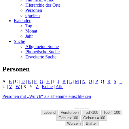
Hierarchie der Orte
Personen
Quellen
Kalender
Tag
Monat
Jahr
Suche
Allgemeine Suche
Phonetische Suche
Erweiterte Suche
Personen
A |
B
| C |
D
|
E
|
F
|
G
|
H
| I |
J
|
K
|
L
|
M
|
N
|
O
|
P
| Q |
R
|
S
|
T
|
U |
V
|
W
| X | Y |
Z
|
Keine
|
Alle
Personen mit „
Wurch
“ als Ehename einschließen
Lebend
Verstorben
Tod>100
Tod<=100
Geburt>100
Geburt<=100
Wurzeln
Blätter