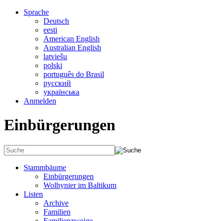
Sprache
Deutsch
eesti
American English
Australian English
latviešu
polski
português do Brasil
русский
українська
Anmelden
Einbürgerungen
Stammbäume
Einbürgerungen
Wolhynier im Baltikum
Listen
Archive
Familien
Familienzweige