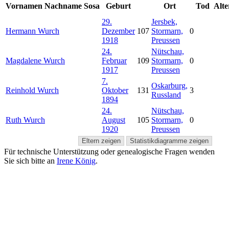
Vornamen
Nachname
Sosa
Geburt
Ort
Tod
Alte
29.
Jersbek,
Hermann
Wurch
Dezember
107
Stormarn,
0
1918
Preussen
24.
Nütschau,
Magdalene
Wurch
Februar
109
Stormarn,
0
1917
Preussen
7.
Oskarburg,
Reinhold
Wurch
Oktober
131
3
Russland
1894
24.
Nütschau,
Ruth
Wurch
August
105
Stormarn,
0
1920
Preussen
Eltern zeigen
Statistikdiagramme zeigen
Für technische Unterstützung oder genealogische Fragen wenden
Sie sich bitte an
Irene König
.