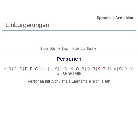
Sprache
Anmelden
Einbürgerungen
Stammbäume
Listen
Kalender
Suche
Personen
A |
B
| C |
D
|
E
|
F
|
G
|
H
| I |
J
|
K
|
L
|
M
|
N
|
O
|
P
| Q |
R
|
S
|
T
| U |
V
|
W
| X | Y |
Z
|
Keine
|
Alle
Personen mit „
Schulz
“ als Ehename einschließen