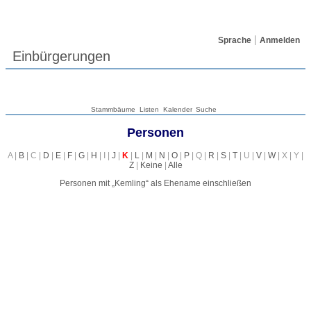
Sprache
Anmelden
Einbürgerungen
Stammbäume
Listen
Kalender
Suche
Personen
A |
B
| C |
D
|
E
|
F
|
G
|
H
| I |
J
|
K
|
L
|
M
|
N
|
O
|
P
| Q |
R
|
S
|
T
| U |
V
|
W
| X | Y |
Z
|
Keine
|
Alle
Personen mit „
Kemling
“ als Ehename einschließen