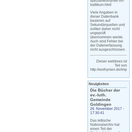
spezial/wolhynier-im-
baltikum.html
Viele Angaben in
dieser Datenbank
basieren auf
Sekundärquellen und
sollten daher nicht
ungeprüft
übernommen werde.
Auch sind Fehler bei
der Datenerfassung
nicht ausgeschlossen.
Dieser webtrees ist
Teil von
http://wolhynien.de/impr
Neuigkeiten
Die Bücher der
ev.-luth.
Gemeinde
Goldingen
26. November 2017
-
17:30:41
Das lettische
Nationalarchiv hat
einen Teil der