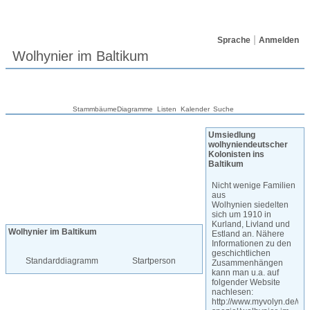
Sprache
Anmelden
Wolhynier im Baltikum
Stammbäume
Diagramme
Listen
Kalender
Suche
Umsiedlung
wolhyniendeutscher
Kolonisten ins
Baltikum
Nicht wenige Familien
aus
Wolhynien siedelten
sich um 1910 in
Kurland, Livland und
Wolhynier im Baltikum
Estland an. Nähere
Informationen zu den
geschichtlichen
Standarddiagramm
Startperson
Zusammenhängen
kann man u.a. auf
folgender Website
nachlesen:
http://www.myvolyn.de/wo