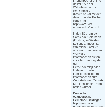
Kirchenbücher online
gestellt. Auf der
Website muss man
sich einmalig
(kostenfrei) anmelden,
damit man die Bücher
sehen kann.
http://www.lvva-
raduraksti.lv/de.html
In den Büchern der
Gemeinde Goldingen
(Kuldīga, im Westen
Lettlands) findet man
zahlreiche Familien
aus Wolhynien wieder.
Wertvolle
Informationen bieten
vor allem die Register
der
Gemeindemitglieder,
in denen zu allen
Familienmitgliedern
Informationen zum
Geburtsdatum, Geburtsort
Konfirmation und mehr
notiert wurden.
Deutsche
evangelische
Gemeinde Goldingen
http://www.lvva-
raduraksti.lv/de/menu/lv/2/