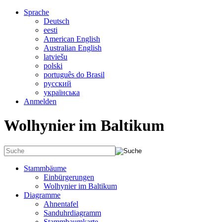
Sprache
Deutsch
eesti
American English
Australian English
latviešu
polski
português do Brasil
русский
українська
Anmelden
Wolhynier im Baltikum
Stammbäume
Einbürgerungen
Wolhynier im Baltikum
Diagramme
Ahnentafel
Sanduhrdiagramm
Stammbaumkarte