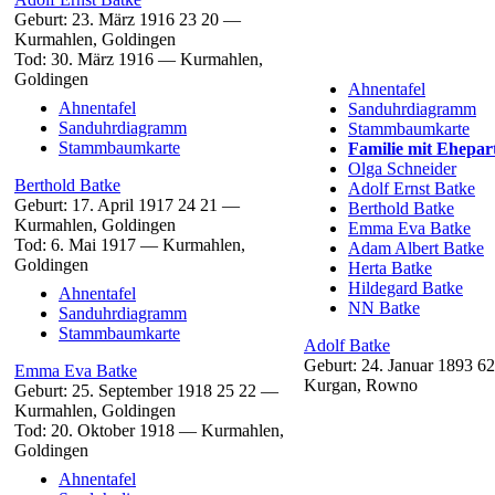
Geburt:
23. März 1916
23
20
—
Kurmahlen, Goldingen
Tod:
30. März 1916
—
Kurmahlen,
Goldingen
Ahnentafel
Ahnentafel
Sanduhrdiagramm
Sanduhrdiagramm
Stammbaumkarte
Stammbaumkarte
Familie mit Ehepar
Olga
Schneider
Berthold
Batke
Adolf Ernst
Batke
Geburt:
17. April 1917
24
21
—
Berthold
Batke
Kurmahlen, Goldingen
Emma Eva
Batke
Tod:
6. Mai 1917
—
Kurmahlen,
Adam Albert
Batke
Goldingen
Herta
Batke
Hildegard
Batke
Ahnentafel
NN
Batke
Sanduhrdiagramm
Stammbaumkarte
Adolf
Batke
Geburt:
24. Januar 1893
62
Emma Eva
Batke
Kurgan, Rowno
Geburt:
25. September 1918
25
22
—
Kurmahlen, Goldingen
Tod:
20. Oktober 1918
—
Kurmahlen,
Goldingen
Ahnentafel