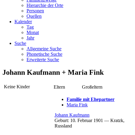
Hierarchie der Orte
Personen
Quellen
Kalender
Tag
Monat
Jahr
Suche
Allgemeine Suche
Phonetische Suche
Erweiterte Suche
Johann
Kaufmann
+
Maria
Fink
Keine Kinder
Eltern
Großeltern
Familie mit Ehepartner
Maria
Fink
Johann
Kaufmann
Geburt:
10. Februar 1901
—
Kratzk,
Russland