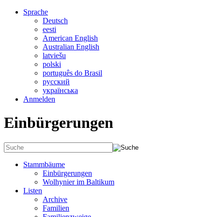
Sprache
Deutsch
eesti
American English
Australian English
latviešu
polski
português do Brasil
русский
українська
Anmelden
Einbürgerungen
Stammbäume
Einbürgerungen
Wolhynier im Baltikum
Listen
Archive
Familien
Familienzweige