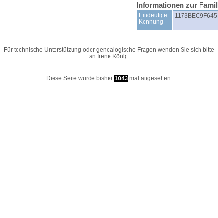
Informationen zur Fami
Eindeutige
1173BEC9F645
Kennung
Für technische Unterstützung oder genealogische Fragen wenden Sie sich bitte
an
Irene König
.
Diese Seite wurde bisher
mal angesehen.
1043