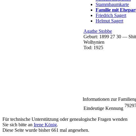
Stammbaumkarte
Familie mit Ehepar
Friedrich
Sagert
Helmut
Sagert
Agathe
Stobbe
Geburt:
1899
27
30
—
Shi
Wolhynien
Tod:
1925
Informationen zur Familien
7929
Eindeutige Kennung
Für technische Unterstützung oder genealogische Fragen wenden
Sie sich bitte an
Irene König
.
Diese Seite wurde bisher
661
mal angesehen.