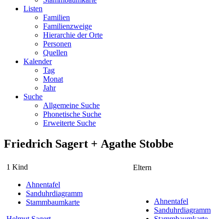
Listen
Familien
Familienzweige
Hierarchie der Orte
Personen
Quellen
Kalender
Tag
Monat
Jahr
Suche
Allgemeine Suche
Phonetische Suche
Erweiterte Suche
Friedrich
Sagert
+
Agathe
Stobbe
1 Kind
Eltern
Ahnentafel
Sanduhrdiagramm
Ahnentafel
Stammbaumkarte
Sanduhrdiagramm
Helmut
Sagert
Stammbaumkarte