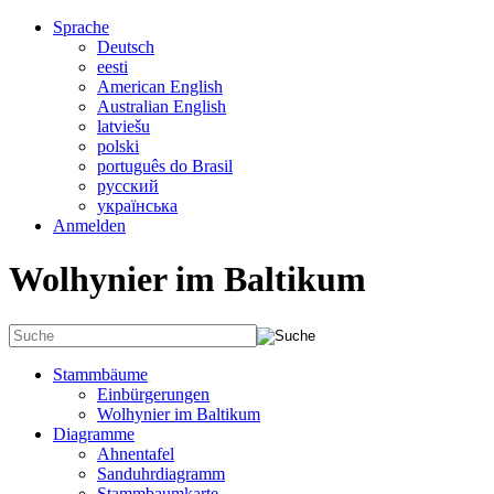
Sprache
Deutsch
eesti
American English
Australian English
latviešu
polski
português do Brasil
русский
українська
Anmelden
Wolhynier im Baltikum
Stammbäume
Einbürgerungen
Wolhynier im Baltikum
Diagramme
Ahnentafel
Sanduhrdiagramm
Stammbaumkarte