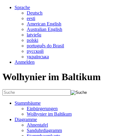
Sprache
Deutsch
eesti
American English
Australian English
latviešu
polski
português do Brasil
русский
українська
Anmelden
Wolhynier im Baltikum
Stammbäume
Einbürgerungen
Wolhynier im Baltikum
Diagramme
Ahnentafel
Sanduhrdiagramm
Stammbaumkarte