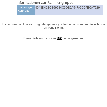
Informationen zur Familiengruppe
Eindeutige
9043D42BCB69584C9DB0A54FA59D7ECA7529
Kennung
Für technische Unterstützung oder genealogische Fragen wenden Sie sich bitte
an
Irene König
.
Diese Seite wurde bisher
mal angesehen.
893