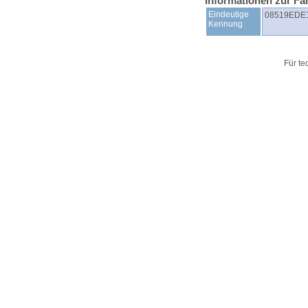
Informationen zur Fa
Eindeutige
08519EDE
Kennung
Für te