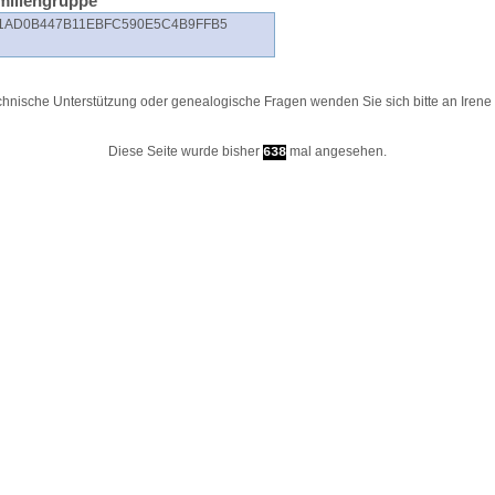
miliengruppe
1AD0B447B11EBFC590E5C4B9FFB5
chnische Unterstützung oder genealogische Fragen wenden Sie sich bitte an
Irene
Diese Seite wurde bisher
mal angesehen.
638