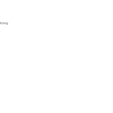
 König
.