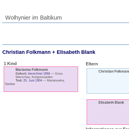
Wolhynier im Baltikum
Christian
Folkmann
+
Elisabeth
Blank
1 Kind
Eltern
Marianna
Folkmann
Christian
Folkman
Geburt:
berechnet 1866
—
Gouv.
Warschau, Kongresspolen
Tod:
25. Juni 1904
—
Marianowka,
Saslaw
Elisabeth
Blank