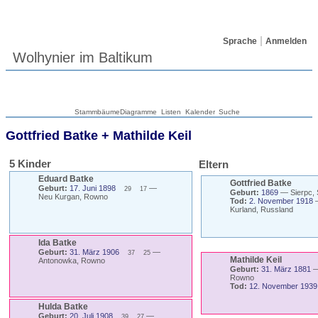
Sprache
Anmelden
Wolhynier im Baltikum
Stammbäume
Diagramme
Listen
Kalender
Suche
Gottfried
Batke
+
Mathilde
Keil
5 Kinder
Eltern
Eduard
Batke
Gottfried
Batke
Geburt:
17. Juni 1898
—
29
17
Geburt:
1869
—
Sierpc, 
Neu Kurgan, Rowno
Tod:
2. November 1918
Kurland, Russland
Ida
Batke
Geburt:
31. März 1906
—
37
25
Mathilde
Keil
Antonowka, Rowno
Geburt:
31. März 1881
Rowno
Tod:
12. November 1939
Hulda
Batke
Geburt:
20. Juli 1908
—
39
27