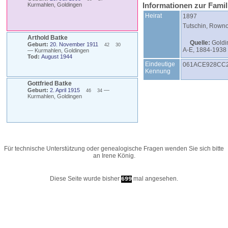
Informationen zur Fami
Kurmahlen, Goldingen
Heirat
1897
Tutschin, Rowno
Arthold
Batke
Quelle:
Goldi
Geburt:
20. November 1911
42
30
A-E, 1884-1938
—
Kurmahlen, Goldingen
Tod:
August 1944
Eindeutige
061ACE928CC
Kennung
Gottfried
Batke
Geburt:
2. April 1915
—
46
34
Kurmahlen, Goldingen
Für technische Unterstützung oder genealogische Fragen wenden Sie sich bitte
an
Irene König
.
Diese Seite wurde bisher
mal angesehen.
699