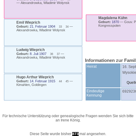
—
Alexandrowka, Wladimir Wolynsk
Magdalena
Kühn
Geburt:
1870
—
Gouv. P
Emil
Wieprich
Kongresspolen
Geburt:
21. Februar 1904
—
33
34
Alexandrowka, Wladimir Wolynsk
Ludwig
Wieprich
Geburt:
8. Juli 1907
—
36
37
Alexandrowka, Wladimir Wolynsk
Informationen zur Fami
Heirat
16. Sep
Wysokie
Hugo Arthur
Wieprich
Geburt:
14. Februar 1915
—
44
45
Quell
Kimahlen, Goldingen
Eindeutige
692923
Kennung
Für technische Unterstützung oder genealogische Fragen wenden Sie sich bitte
an
Irene König
.
Diese Seite wurde bisher
mal angesehen.
873