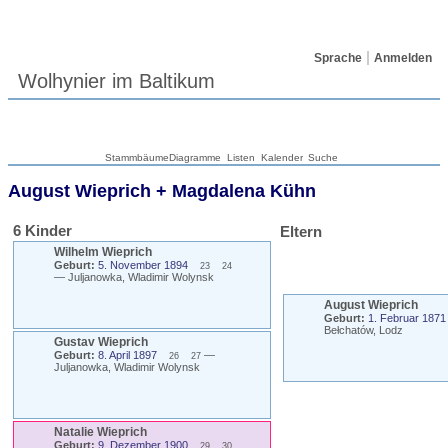
Sprache
Anmelden
Wolhynier im Baltikum
Stammbäume
Diagramme
Listen
Kalender
Suche
August
Wieprich
+
Magdalena
Kühn
6 Kinder
Eltern
Wilhelm
Wieprich
Geburt:
5. November 1894
23
24
—
Juljanowka, Wladimir Wolynsk
August
Wieprich
Geburt:
1. Februar 1871
Bełchatów, Lodz
Gustav
Wieprich
Geburt:
8. April 1897
—
26
27
Juljanowka, Wladimir Wolynsk
Natalie
Wieprich
Geburt:
9. Dezember 1900
29
30