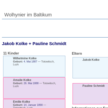
Wolhynier im Baltikum
Jakob
Kolke
+
Pauline
Schmidt
11 Kinder
Eltern
Wilhelmine
Kolke
Jakob
Kolke
Geburt:
4. Mai 1887
—
Totowitsch,
Luzk
Amalie
Kolke
Geburt:
26. Mai 1888
—
Totowitsch,
Pauline
Schmidt
Luzk
Emilie
Kolke
Geburt:
14. Januar 1890
—
Totowitsch, Luzk