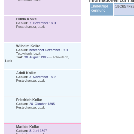
Informationen zur Fa
Eindeutige
19C657F8
Kennung
Hulda
Kolke
Geburt:
7. Dezember 1891
—
Pestschaniza, Luzk
Wilhelm
Kolke
Geburt:
berechnet Dezember 1901
—
Totowitsch, Luzk
Tod:
30. August 1905
—
Totowitsch,
Luzk
Adolf
Kolke
Geburt:
3. November 1893
—
Pestschaniza, Luzk
Friedrich
Kolke
Geburt:
20. Oktober 1895
—
Pestschaniza, Luzk
Matilde
Kolke
Geburt:
8. Juni 1897
—