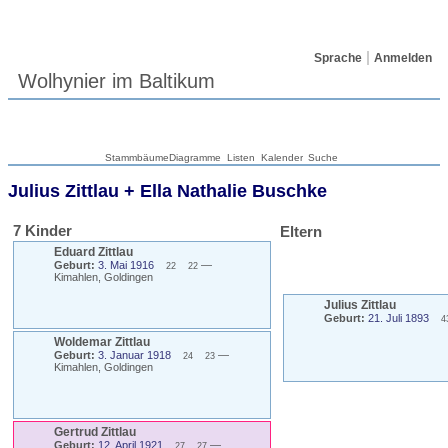
Sprache
Anmelden
Wolhynier im Baltikum
Stammbäume
Diagramme
Listen
Kalender
Suche
Julius
Zittlau
+
Ella Nathalie
Buschke
7 Kinder
Eltern
Eduard
Zittlau
Geburt:
3. Mai 1916
—
22
22
Kimahlen, Goldingen
Julius
Zittlau
Geburt:
21. Juli 1893
4
Woldemar
Zittlau
Geburt:
3. Januar 1918
—
24
23
Kimahlen, Goldingen
Gertrud
Zittlau
Geburt:
12. April 1921
—
27
27