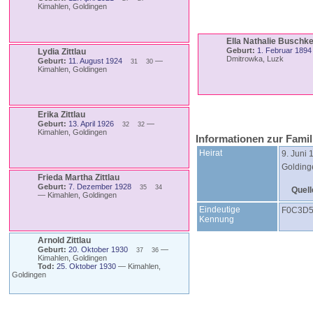
Kimahlen, Goldingen
Ella Nathalie
Buschk
Geburt:
1. Februar 1894
Lydia
Zittlau
Dmitrowka, Luzk
Geburt:
11. August 1924
—
31
30
Kimahlen, Goldingen
Erika
Zittlau
Geburt:
13. April 1926
—
32
32
Kimahlen, Goldingen
Informationen zur Fami
Heirat
9. Juni 
Golding
Frieda Martha
Zittlau
Geburt:
7. Dezember 1928
35
34
Quell
—
Kimahlen, Goldingen
Eindeutige
F0C3D5
Kennung
Arnold
Zittlau
Geburt:
20. Oktober 1930
—
37
36
Kimahlen, Goldingen
Tod:
25. Oktober 1930
—
Kimahlen,
Goldingen