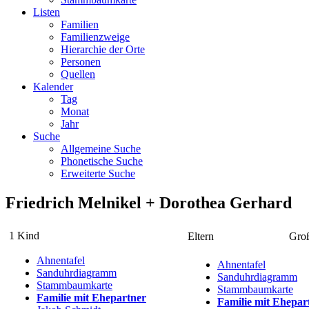
Listen
Familien
Familienzweige
Hierarchie der Orte
Personen
Quellen
Kalender
Tag
Monat
Jahr
Suche
Allgemeine Suche
Phonetische Suche
Erweiterte Suche
Friedrich
Melnikel
+
Dorothea
Gerhard
1 Kind
Eltern
Groß
Ahnentafel
Ahnentafel
Sanduhrdiagramm
Sanduhrdiagramm
Stammbaumkarte
Stammbaumkarte
Familie mit Ehepartner
Familie mit Ehepar