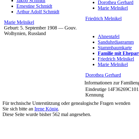
Jakob
Schmidt
Dorothea
Gerhard
Ernestine
Schmidt
Marie
Melnikel
Arthur Adolf
Schmidt
Friedrich
Melnikel
Marie
Melnikel
Geburt:
5. September 1908
—
Gouv.
Wolhynien, Russland
Ahnentafel
Sanduhrdiagramm
Stammbaumkarte
Familie mit Ehepar
Friedrich
Melnikel
Marie
Melnikel
Dorothea
Gerhard
Informationen zur Familien
Eindeutige
14F36269C10
Kennung
Für technische Unterstützung oder genealogische Fragen wenden
Sie sich bitte an
Irene König
.
Diese Seite wurde bisher
562
mal angesehen.