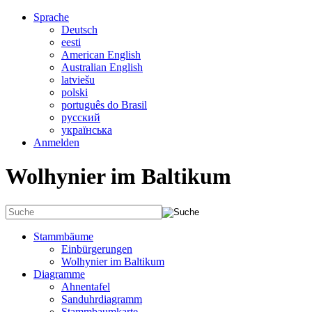
Sprache
Deutsch
eesti
American English
Australian English
latviešu
polski
português do Brasil
русский
українська
Anmelden
Wolhynier im Baltikum
Stammbäume
Einbürgerungen
Wolhynier im Baltikum
Diagramme
Ahnentafel
Sanduhrdiagramm
Stammbaumkarte