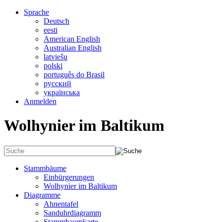
Sprache
Deutsch
eesti
American English
Australian English
latviešu
polski
português do Brasil
русский
українська
Anmelden
Wolhynier im Baltikum
Stammbäume
Einbürgerungen
Wolhynier im Baltikum
Diagramme
Ahnentafel
Sanduhrdiagramm
Stammbaumkarte