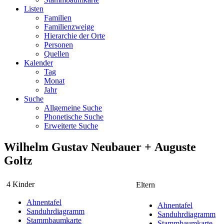
Listen
Familien
Familienzweige
Hierarchie der Orte
Personen
Quellen
Kalender
Tag
Monat
Jahr
Suche
Allgemeine Suche
Phonetische Suche
Erweiterte Suche
Wilhelm Gustav
Neubauer
+
Auguste
Goltz
4 Kinder
Eltern
Ahnentafel
Ahnentafel
Sanduhrdiagramm
Sanduhrdiagramm
Stammbaumkarte
Stammbaumkarte