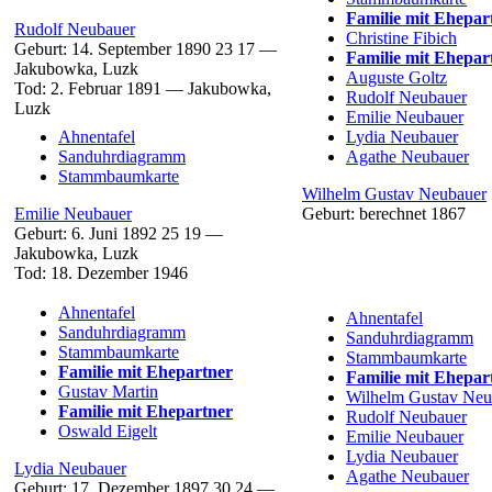
Familie mit Ehepar
Rudolf
Neubauer
Christine
Fibich
Geburt:
14. September 1890
23
17
—
Familie mit Ehepar
Jakubowka, Luzk
Auguste
Goltz
Tod:
2. Februar 1891
—
Jakubowka,
Rudolf
Neubauer
Luzk
Emilie
Neubauer
Ahnentafel
Lydia
Neubauer
Sanduhrdiagramm
Agathe
Neubauer
Stammbaumkarte
Wilhelm Gustav
Neubauer
Emilie
Neubauer
Geburt:
berechnet 1867
Geburt:
6. Juni 1892
25
19
—
Jakubowka, Luzk
Tod:
18. Dezember 1946
Ahnentafel
Ahnentafel
Sanduhrdiagramm
Sanduhrdiagramm
Stammbaumkarte
Stammbaumkarte
Familie mit Ehepartner
Familie mit Ehepar
Gustav
Martin
Wilhelm Gustav
Neu
Familie mit Ehepartner
Rudolf
Neubauer
Oswald
Eigelt
Emilie
Neubauer
Lydia
Neubauer
Lydia
Neubauer
Agathe
Neubauer
Geburt:
17. Dezember 1897
30
24
—