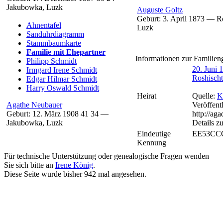
Jakubowka, Luzk
Auguste
Goltz
Geburt:
3. April 1873
—
R
Ahnentafel
Luzk
Sanduhrdiagramm
Stammbaumkarte
Familie mit Ehepartner
Informationen zur Familien
Philipp
Schmidt
20. Juni 
Irmgard Irene
Schmidt
Roshisch
Edgar Hilmar
Schmidt
Harry Oswald
Schmidt
Heirat
Quelle:
K
Agathe
Neubauer
Veröffent
Geburt:
12. März 1908
41
34
—
http://ag
Jakubowka, Luzk
Details zu
Eindeutige
EE53CC
Kennung
Für technische Unterstützung oder genealogische Fragen wenden
Sie sich bitte an
Irene König
.
Diese Seite wurde bisher
942
mal angesehen.